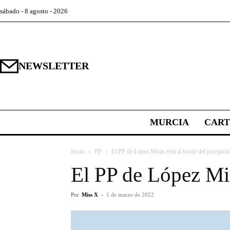
sábado - 8 agosto - 2026
NEWSLETTER
MURCIA
CAR
Inicio
PP
El PP de López Miras está al borde del precipici
El PP de López Mir
Por
Miss X
-
1 de marzo de 2022