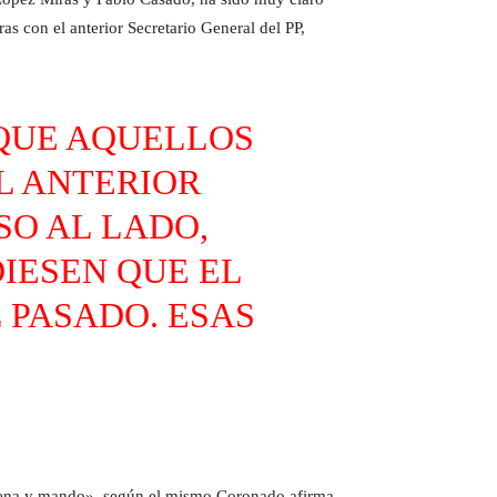
s con el anterior Secretario General del PP,
 QUE AQUELLOS
L ANTERIOR
SO AL LADO,
IESEN QUE EL
 PASADO. ESAS
«ordena y mando», según el mismo Coronado afirma