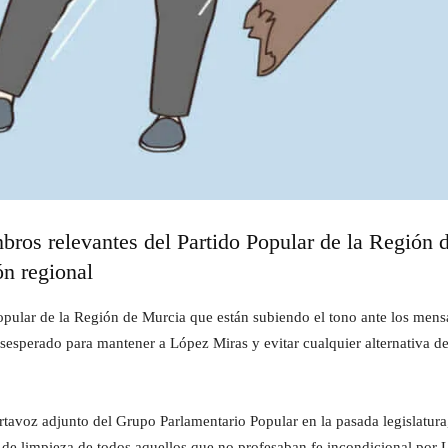
bros relevantes del Partido Popular de la Región 
ón regional
opular de la Región de Murcia que están subiendo el tono ante los mens
esesperado para mantener a López Miras y evitar cualquier alternativa d
ortavoz adjunto del Grupo Parlamentario Popular en la pasada legislatura,
 de limpieza de todos aquellos que no profesaban fe incondicional por