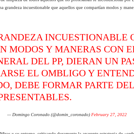
 una grandeza incuestionable que aquellos que compartían modos y manera
GRANDEZA INCUESTIONABLE
N MODOS Y MANERAS CON E
ERAL DEL PP, DIERAN UN PA
RARSE EL OMBLIGO Y ENTEND
O, DEBE FORMAR PARTE DEL
PRESENTABLES.
— Domingo Coronado (@domin_coronado)
February 27, 2022
ez Miras y su entorno, criticando duramente la aparente estrategia de 