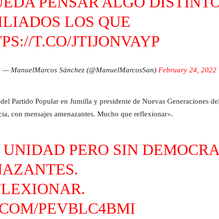
UEDA PENSAR ALGO DISTINT
ILIADOS LOS QUE
PS://T.CO/JTIJONVAYP
— ManuelMarcos Sánchez (@ManuelMarcosSan)
February 24, 2022
l del Partido Popular en Jumilla y presidente de Nuevas Generaciones d
cia, con mensajes amenazantes. Mucho que reflexionar».
 UNIDAD PERO SIN DEMOCRA
NAZANTES.
LEXIONAR.
.COM/PEVBLC4BMI