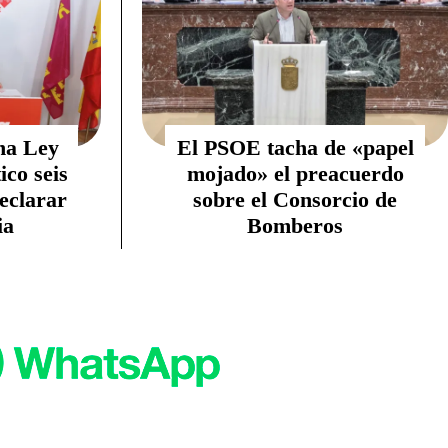
na Ley
El PSOE tacha de «papel
co seis
mojado» el preacuerdo
eclarar
sobre el Consorcio de
ia
Bomberos