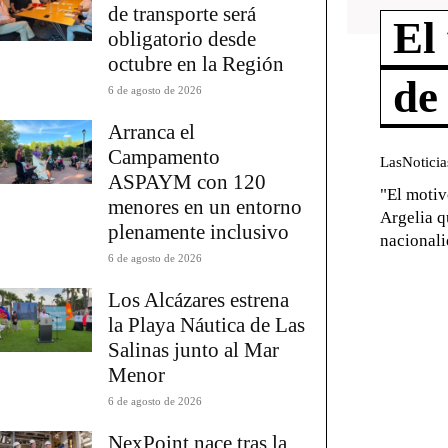
de transporte será
El
obligatorio desde
octubre en la Región
de
6 de agosto de 2026
Arranca el
Campamento
LasNotici
ASPAYM con 120
"El motiv
menores en un entorno
Argelia q
plenamente inclusivo
nacionali
6 de agosto de 2026
Los Alcázares estrena
la Playa Náutica de Las
Salinas junto al Mar
Menor
6 de agosto de 2026
NexPoint nace tras la