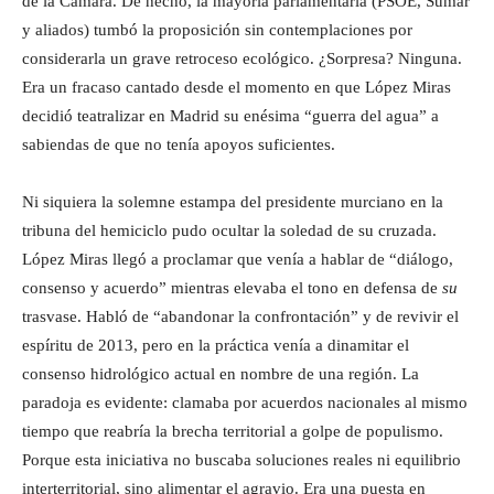
de la Cámara. De hecho, la mayoría parlamentaria (PSOE, Sumar
y aliados) tumbó la proposición sin contemplaciones por
considerarla un grave retroceso ecológico. ¿Sorpresa? Ninguna.
Era un fracaso cantado desde el momento en que López Miras
decidió teatralizar en Madrid su enésima “guerra del agua” a
sabiendas de que no tenía apoyos suficientes.
Ni siquiera la solemne estampa del presidente murciano en la
tribuna del hemiciclo pudo ocultar la soledad de su cruzada.
López Miras llegó a proclamar que venía a hablar de “diálogo,
consenso y acuerdo” mientras elevaba el tono en defensa de
su
trasvase. Habló de “abandonar la confrontación” y de revivir el
espíritu de 2013, pero en la práctica venía a dinamitar el
consenso hidrológico actual en nombre de una región. La
paradoja es evidente: clamaba por acuerdos nacionales al mismo
tiempo que reabría la brecha territorial a golpe de populismo.
Porque esta iniciativa no buscaba soluciones reales ni equilibrio
interterritorial, sino alimentar el agravio. Era una puesta en