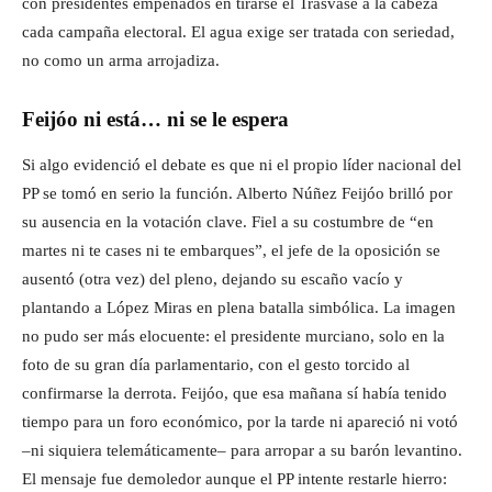
con presidentes empeñados en tirarse el Trasvase a la cabeza
cada campaña electoral. El agua exige ser tratada con seriedad,
no como un arma arrojadiza.
Feijóo ni está… ni se le espera
Si algo evidenció el debate es que ni el propio líder nacional del
PP se tomó en serio la función. Alberto Núñez Feijóo brilló por
su ausencia en la votación clave. Fiel a su costumbre de “en
martes ni te cases ni te embarques”, el jefe de la oposición se
ausentó (otra vez) del pleno, dejando su escaño vacío y
plantando a López Miras en plena batalla simbólica. La imagen
no pudo ser más elocuente: el presidente murciano, solo en la
foto de su gran día parlamentario, con el gesto torcido al
confirmarse la derrota. Feijóo, que esa mañana sí había tenido
tiempo para un foro económico, por la tarde ni apareció ni votó
–ni siquiera telemáticamente– para arropar a su barón levantino.
El mensaje fue demoledor aunque el PP intente restarle hierro: