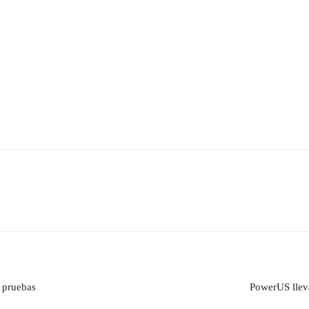
n pruebas
PowerUS lleva 