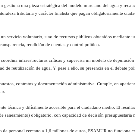
 gestiona una pieza estratégica del modelo murciano del agua y recaud
turaleza tributaria y carácter finalista que pagan obligatoriamente ciud
 un servicio voluntario, sino de recursos públicos obtenidos mediante un
ransparencia, rendición de cuentas y control político.
oordina infraestructuras críticas y supervisa un modelo de depuración
d de reutilización de agua. Y, pese a ello, su presencia en el debate pol
uestos, contratos y documentación administrativa. Cumple, en aparienci
ar.
ente técnica y difícilmente accesible para el ciudadano medio. El resul
de saneamiento) obligatorio, con capacidad de decisión presupuestaria mu
o de personal cercano a 1,6 millones de euros, ESAMUR no funciona co