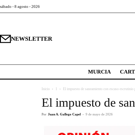
sábado - 8 agosto - 2026
NEWSLETTER
MURCIA
CAR
Inicio
1
El impuesto de saneamiento con escaso escrutinio p
El impuesto de san
Por
Juan A. Gallego Capel
-
9 de mayo de 2026