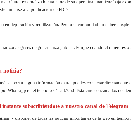
ía tributo, externaliza buena parte de su operativa, mantiene baja exp
ede limitarse a la publicación de PDFs.
o en depuración y reutilización. Pero una comunidad no debería aspira
ar zonas grises de gobernanza pública. Porque cuando el dinero es oblig
a noticia?
z puedes aportar alguna información extra, puedes contactar directament
 por Whatsapp en el teléfono 641387053. Estaremos encantados de aten
al instante subscribiéndote a nuestro canal de Telegram
gram, y disponer de todas las noticias importantes de la web en tiempo r