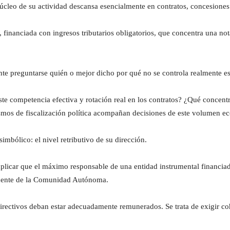
 núcleo de su actividad descansa esencialmente en contratos, concesione
 financiada con ingresos tributarios obligatorios, que concentra una not
ante preguntarse quién o mejor dicho por qué no se controla realmente e
ste competencia efectiva y rotación real en los contratos? ¿Qué concentr
smos de fiscalización política acompañan decisiones de este volumen 
imbólico: el nivel retributivo de su dirección.
xplicar que el máximo responsable de una entidad instrumental financia
sidente de la Comunidad Autónoma.
directivos deban estar adecuadamente remunerados. Se trata de exigir cohe