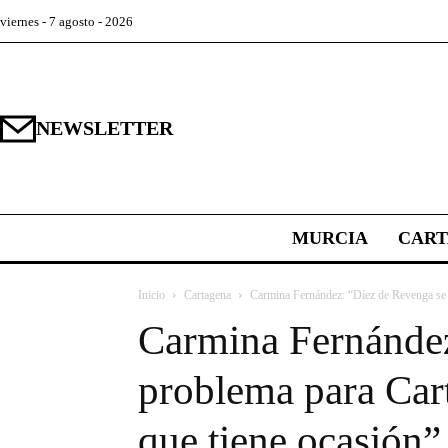
viernes - 7 agosto - 2026
NEWSLETTER
MURCIA
CAR
Inicio
Cartagena
Carmina Fernández: “Díez de Revenga se h
Carmina Fernández
problema para Cart
que tiene ocasión”