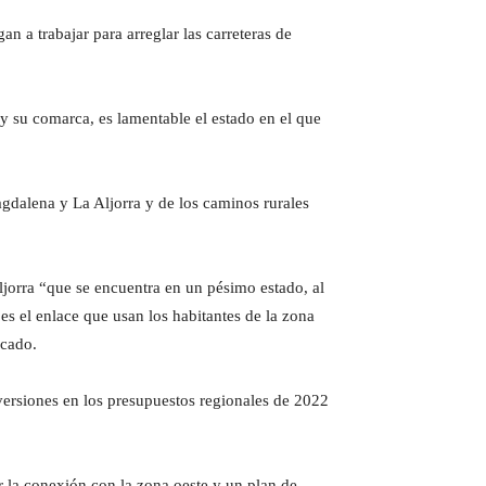
 a trabajar para arreglar las carreteras de
 su comarca, es lamentable el estado en el que
gdalena y La Aljorra y de los caminos rurales
Aljorra “que se encuentra en un pésimo estado, al
es el enlace que usan los habitantes de la zona
icado.
versiones en los presupuestos regionales de 2022
la conexión con la zona oeste y un plan de