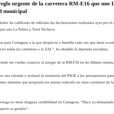
rreglo urgente de la carretera RM-E16 que une 
ad municipal
ndez ha calificado de ridículas las declaraciones realizadas ayer por e
 que une La Palma y Torre Pacheco.
a para Cartagena a la que desprecia y humilla cada vez que tiene ocasi
on todas las carreteras o la ZAL”, ha añadido la diputada socialista.
ado las vueltas respecto al arreglo de la RM-F36 en las últimas seman
er una rotonda y rechazó la enmienda del PSOE a los presupuestos para 
ntes mientras que proponía esa misma solución en otras carreteras de la
nga no tiene ninguna credibilidad en Cartagena. “Hace ya demasiado t
mpezó su gestión”.