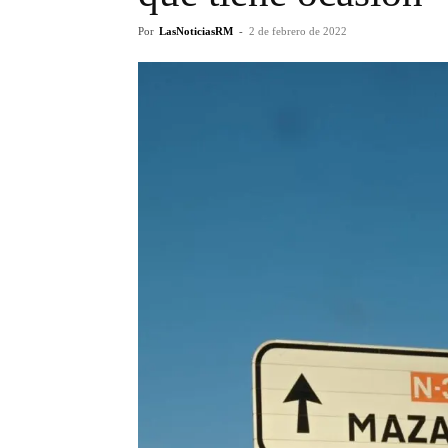
Por
LasNoticiasRM
-
2 de febrero de 2022