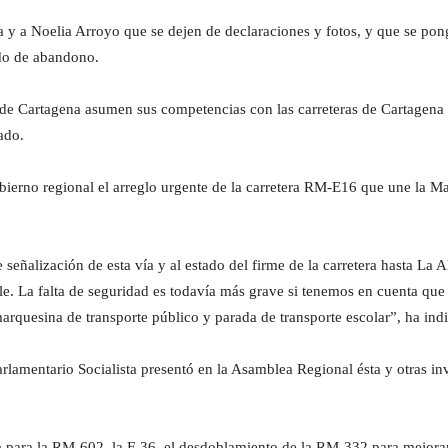
 a Noelia Arroyo que se dejen de declaraciones y fotos, y que se pongan
ado de abandono.
 Cartagena asumen sus competencias con las carreteras de Cartagena y
ado.
ierno regional el arreglo urgente de la carretera RM-E16 que une la Ma
e señalización de esta vía y al estado del firme de la carretera hasta La 
ble. La falta de seguridad es todavía más grave si tenemos en cuenta que 
arquesina de transporte público y parada de transporte escolar”, ha ind
amentario Socialista presentó en la Asamblea Regional ésta y otras in
para la RM-602, la F-36, el desdoblamiento de la RM-332 para mejorar 