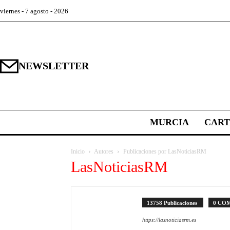
viernes - 7 agosto - 2026
NEWSLETTER
MURCIA
CAR
Inicio
Autores
Publicaciones por LasNoticiasRM
LasNoticiasRM
13758 Publicaciones
0 CO
https://lasnoticiasrm.es