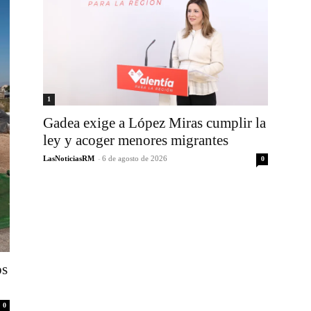
1
Gadea exige a López Miras cumplir la
ley y acoger menores migrantes
LasNoticiasRM
-
6 de agosto de 2026
0
os
0