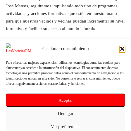
José Mateos, seguiremos impulsando todo tipo de programas,
actividades y acciones formativas que estén en nuestra mano
para que nuestros vecinos y vecinas puedan incrementar su nivel
formativo y facilitar su acceso al mundo laboral».
Gestionar consentimiento
Para ofrecer las mejores experiencias, utilizamos tecnologías como las cookies para
almacenar y/o acceder a la información del dispositivo. El consentimiento de estas
tecnologías nos permitirá procesar datos como el comportamiento de navegación o las
identificaciones únicas en este sitio. No consentir o retirar el consentimiento, puede
afectar negativamente a ciertas características y funciones.
Artículo anterior
Artículo siguiente
Aceptar
El Consejo de Estudiantes de
Vélez anuncia un expediente
EUt+ ayudará al alumnado de
sancionador al organizador de la
movilidad y organizará torneos
manifestación de Lorca y a
Denegar
internacionales
todos los participantes que
hayan infringido la Ley de
Ver preferencias