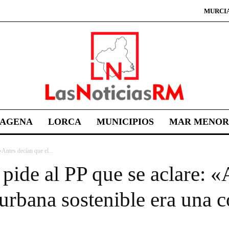
MURCI
TAGENA
LORCA
MUNICIPIOS
MAR MENOR
Antes decían que el...
ide al PP que se aclare: «
urbana sostenible era una c