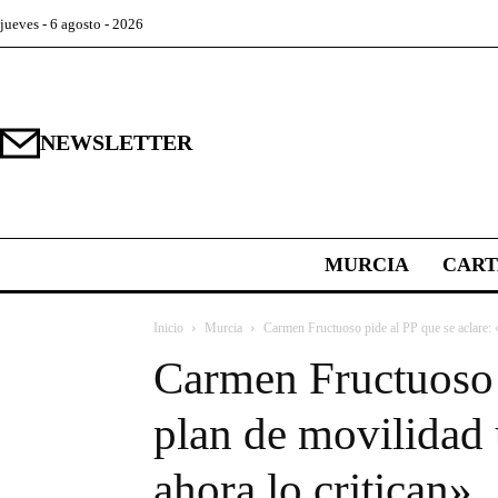
jueves - 6 agosto - 2026
NEWSLETTER
MURCIA
CAR
Inicio
Murcia
Carmen Fructuoso pide al PP que se aclare: «
Carmen Fructuoso p
plan de movilidad 
ahora lo critican»