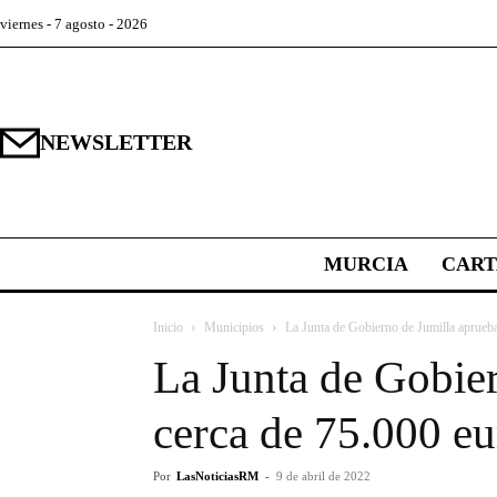
viernes - 7 agosto - 2026
NEWSLETTER
MURCIA
CAR
Inicio
Municipios
La Junta de Gobierno de Jumilla aprueba l
La Junta de Gobier
cerca de 75.000 e
Por
LasNoticiasRM
-
9 de abril de 2022