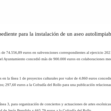
xpediente para la instalación de un aseo autolimpia
ón de 74.556,89 euros en subvenciones correspondientes al ejercicio 20
o el Ayuntamiento concedió más de 900.000 euros en colaboraciones me
s en la línea 1 de proyectos culturales por valor de 4.860 euros concedi
tos; 297,60 euros a la Cofradía del Rollo para una publicación relacion
línea 3, para organización de conciertos y actuaciones de artes escénica
d de Jesús Prendido y 665,79 euros a la Cofradía del Rollo.