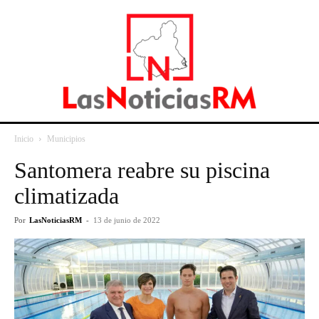
Inicio
Municipios
Santomera reabre su piscina
climatizada
Por
LasNoticiasRM
-
13 de junio de 2022