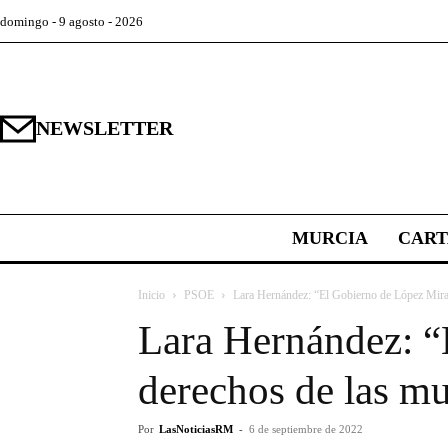
domingo - 9 agosto - 2026
NEWSLETTER
MURCIA
CAR
Inicio
PSOE
Lara Hernández: “El Gobierno de López Miras 
Lara Hernández: “
derechos de las mu
Por
LasNoticiasRM
-
6 de septiembre de 2022