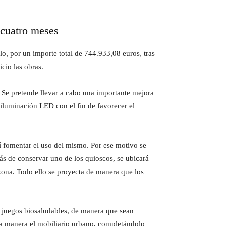
 cuatro meses
o, por un importe total de 744.933,08 euros, tras
cio las obras.
n. Se pretende llevar a cabo una importante mejora
iluminación LED con el fin de favorecer el
sí fomentar el uso del mismo. Por ese motivo se
más de conservar uno de los quioscos, se ubicará
ona. Todo ello se proyecta de manera que los
 juegos biosaludables, de manera que sean
ta manera el mobiliario urbano, completándolo