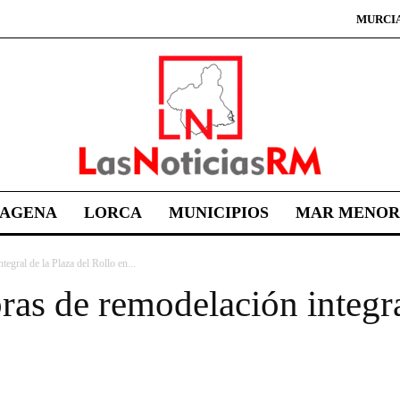
MURCI
TAGENA
LORCA
MUNICIPIOS
MAR MENOR
egral de la Plaza del Rollo en...
ras de remodelación integra