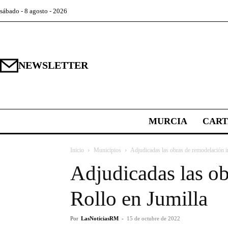
sábado - 8 agosto - 2026
NEWSLETTER
MURCIA
CAR
Inicio
Municipios
Adjudicadas las obras de remodelación int
Adjudicadas las ob
Rollo en Jumilla
Por
LasNoticiasRM
-
15 de octubre de 2022