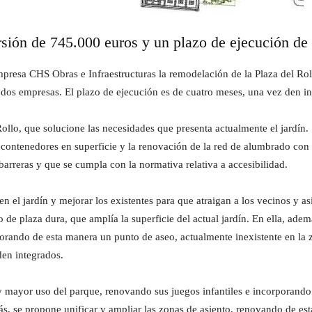
rsión de 745.000 euros y un plazo de ejecución de
presa CHS Obras e Infraestructuras la remodelación de la Plaza del Roll
 dos empresas. El plazo de ejecución es de cuatro meses, una vez den ini
l Rollo, que solucione las necesidades que presenta actualmente el jardí
 contenedores en superficie y la renovación de la red de alumbrado con 
barreras y que se cumpla con la normativa relativa a accesibilidad.
en el jardín y mejorar los existentes para que atraigan a los vecinos y a
de plaza dura, que amplía la superficie del actual jardín. En ella, ade
rando de esta manera un punto de aseo, actualmente inexistente en la z
en integrados.
y mayor uso del parque, renovando sus juegos infantiles e incorporando
s, se propone unificar y ampliar las zonas de asiento, renovando de es