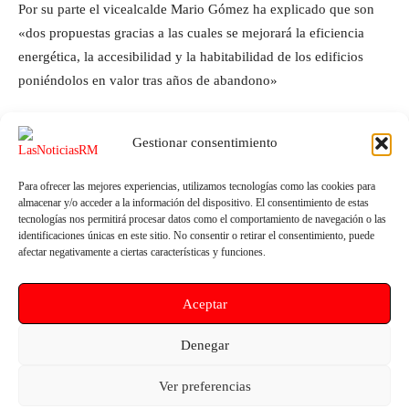
Por su parte el vicealcalde Mario Gómez ha explicado que son
«dos propuestas gracias a las cuales se mejorará la eficiencia
energética, la accesibilidad y la habitabilidad de los edificios
poniéndolos en valor tras años de abandono»
Gestionar consentimiento
Para ofrecer las mejores experiencias, utilizamos tecnologías como las cookies para
almacenar y/o acceder a la información del dispositivo. El consentimiento de estas
tecnologías nos permitirá procesar datos como el comportamiento de navegación o las
identificaciones únicas en este sitio. No consentir o retirar el consentimiento, puede
afectar negativamente a ciertas características y funciones.
Artículo anterior
Artículo siguiente
Aceptar
Teo Cardalda presenta su nuevo
Manuel Torres: “El Gobierno de
álbum, EL VIAJE QUE NUNCA
España sigue avanzando en la
ACABA, el viernes 28 de
recuperación del Mar Menor y
Denegar
octubre en el Teatro Villa de
ya ha invertido el 20 % del
Molina
presupuesto que tiene previsto
Ver preferencias
hasta 2026”