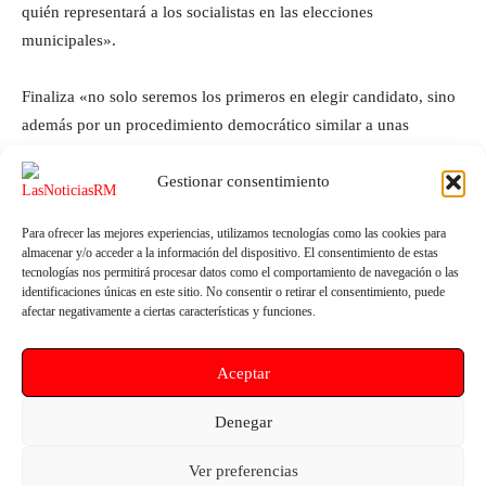
quién representará a los socialistas en las elecciones
municipales».
Finaliza «no solo seremos los primeros en elegir candidato, sino
además por un procedimiento democrático similar a unas
elecciones municipales».
Gestionar consentimiento
Para ofrecer las mejores experiencias, utilizamos tecnologías como las cookies para
almacenar y/o acceder a la información del dispositivo. El consentimiento de estas
tecnologías nos permitirá procesar datos como el comportamiento de navegación o las
identificaciones únicas en este sitio. No consentir o retirar el consentimiento, puede
afectar negativamente a ciertas características y funciones.
Aceptar
Artículo anterior
Artículo siguiente
Manuel Torres: “Queremos
Alhama de Murcia clausura las
Denegar
saber qué ha hecho el
XXVIII Jornadas de Patrimonio
Ayuntamiento con el dinero
Cultural de la Región de Murcia
Ver preferencias