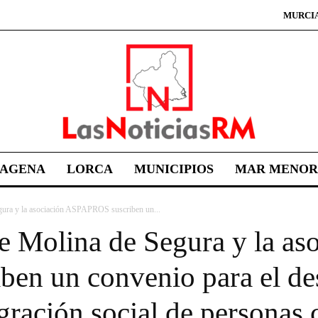
MURCI
TAGENA
LORCA
MUNICIPIOS
MAR MENOR
gura y la asociación ASPAPROS suscriben un...
e Molina de Segura y la as
n un convenio para el des
egración social de personas