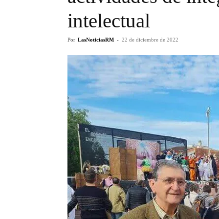
intelectual
Por
LasNoticiasRM
-
22 de diciembre de 2022