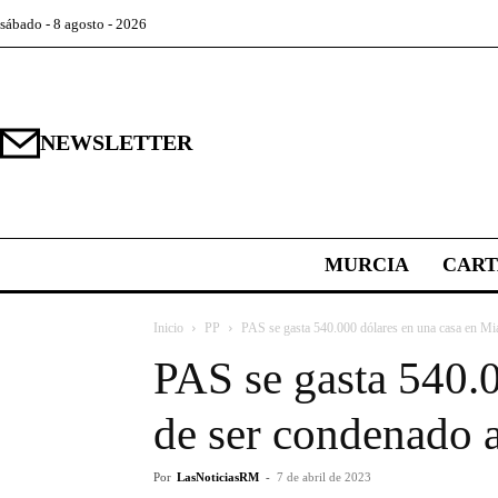
sábado - 8 agosto - 2026
NEWSLETTER
MURCIA
CAR
Inicio
PP
PAS se gasta 540.000 dólares en una casa en Mia
PAS se gasta 540.
de ser condenado a
Por
LasNoticiasRM
-
7 de abril de 2023