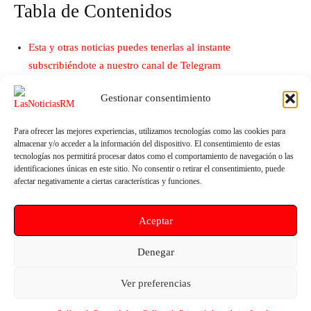
Tabla de Contenidos
Esta y otras noticias puedes tenerlas al instante
subscribiéndote a nuestro canal de Telegram
Gestionar consentimiento
Para ofrecer las mejores experiencias, utilizamos tecnologías como las cookies para
almacenar y/o acceder a la información del dispositivo. El consentimiento de estas
tecnologías nos permitirá procesar datos como el comportamiento de navegación o las
identificaciones únicas en este sitio. No consentir o retirar el consentimiento, puede
afectar negativamente a ciertas características y funciones.
Artículo anterior
Artículo siguiente
Aceptar
Pepe Vélez aumentará la
APLAZADA a septiembre la
inversión en educación hasta
feria de asociaciones
Denegar
alcanzar el 5 por ciento del PIB
PARTICIPADONIA 2023 de
regional
Molina de Segura por la
Ver preferencias
previsión de lluvias