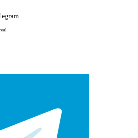
elegram
eal.