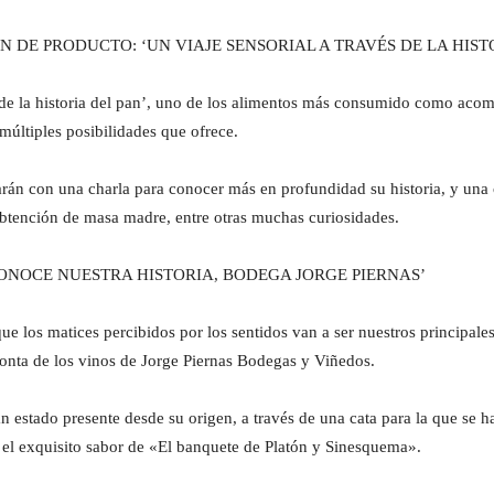
IÓN DE PRODUCTO: ‘UN VIAJE SENSORIAL A TRAVÉS DE LA HIST
és de la historia del pan’, uno de los alimentos más consumido como ac
 múltiples posibilidades que ofrece.
n con una charla para conocer más en profundidad su historia, y una c
obtención de masa madre, entre otras muchas curiosidades.
 ‘CONOCE NUESTRA HISTORIA, BODEGA JORGE PIERNAS’
que los matices percibidos por los sentidos van a ser nuestros principale
ronta de los vinos de Jorge Piernas Bodegas y Viñedos.
 estado presente desde su origen, a través de una cata para la que se 
 el exquisito sabor de «El banquete de Platón y Sinesquema».