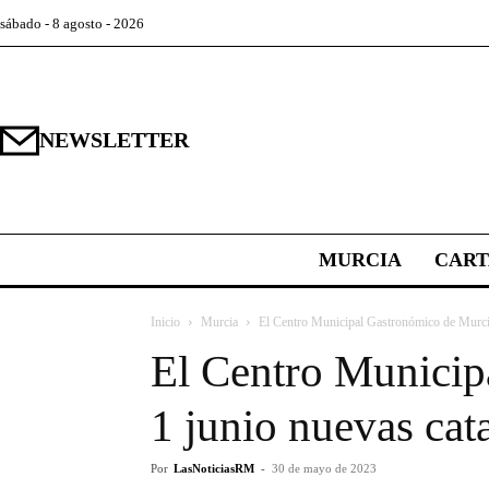
sábado - 8 agosto - 2026
NEWSLETTER
MURCIA
CAR
Inicio
Murcia
El Centro Municipal Gastronómico de Murcia o
El Centro Municipa
1 junio nuevas cat
Por
LasNoticiasRM
-
30 de mayo de 2023