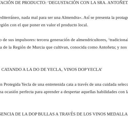
USTACIÓN DE PRODUCTO: ‘DEGUSTACIÓN CON LA SRA. ANTOÑE
diterráneo, nada mal para ser una Almendra». Así se presenta la protagon
ión con el que poner en valor el producto local.
de sus impulsores: tercera generación de almendricultores, ‘tradiciona
na de la Región de Murcia que cultivan, conocida como Antoñeta; y nos
 SÍ, CATANDO A LA DO DE YECLA, VINOS DOP YECLA’
 Protegida Yecla de una entretenida cata a través de una cuidada selec
na ocasión perfecta para aprender a despertar aquellas habilidades con l
LA ESENCIA DE LA DOP BULLAS A TRAVÉS DE LOS VINOS MEDAL