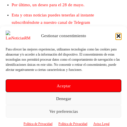
Por último, un deseo para el 28 de mayo.
Esta y otras noticias puedes tenerlas al instante
subscribiéndote a nuestro canal de Telegram
Gestionar consentimiento
Para ofrecer las mejores experiencias, utilizamos tecnologías como las cookies para
almacenar y/o acceder a la información del dispositivo. El consentimiento de estas
tecnologías nos permitirá procesar datos como el comportamiento de navegación o las
identificaciones únicas en este sitio. No consentir o retirar el consentimiento, puede
afectar negativamente a ciertas características y funciones.
Artículo anterior
Artículo siguiente
Aceptar
El Gobierno regional sostuvo
Pepe Vélez igualará la pensión
económicamente a la empresa
no contributiva por jubilación
Denegar
de la hermana de Ana Belén
de las amas de casa a la
Castejón hasta su quiebra
contributiva de forma
Ver preferencias
progresiva
Política de Privacidad
Política de Privacidad
Aviso Legal