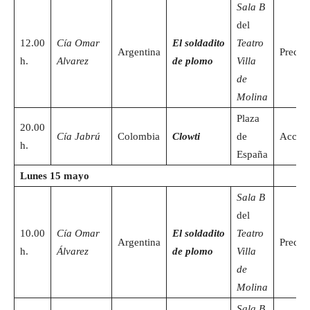
Sala B
del
12.00
Cía Omar
El soldadito
Teatro
Argentina
Precio
h.
Alvarez
de plomo
Villa
de
Molina
Plaza
20.00
Cía Jabrú
Colombia
Clowti
de
Acceso
h.
España
Lunes 15 mayo
Sala B
del
10.00
Cía Omar
El soldadito
Teatro
Argentina
Precio
h.
Álvarez
de plomo
Villa
de
Molina
Sala B