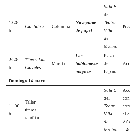
Sala B
del
12.00
Navegante
Teatro
Cía Jabrú
Colombia
Precio
h.
de papel
Villa
de
Molina
Las
Plaza
20.00
Títeres Los
Murcia
habichuelas
de
Acceso
h.
Claveles
mágicas
España
Domingo 14 mayo
Sala B
Acceso
del
con la 
Taller
11.00
Teatro
corres
títeres
h.
Villa
al espe
familiar
de
Aforo 
Molina
a 40 p