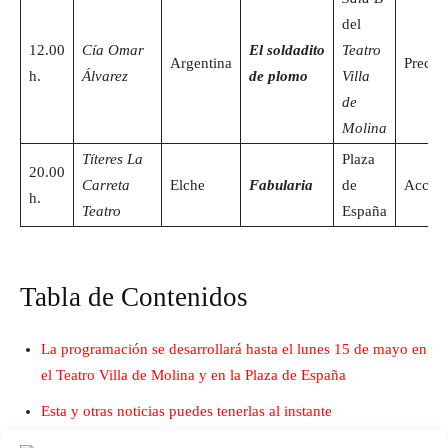
del
12.00
Cía Omar
El soldadito
Teatro
Argentina
Precio
h.
Álvarez
de plomo
Villa
de
Molina
Títeres La
Plaza
20.00
Carreta
Elche
Fabularia
de
Acceso
h.
Teatro
España
Tabla de Contenidos
La programación se desarrollará hasta el lunes 15 de mayo en
el Teatro Villa de Molina y en la Plaza de España
Esta y otras noticias puedes tenerlas al instante
subscribiéndote a nuestro canal de Telegram