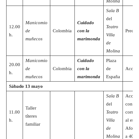
Molina
Sala B
del
Manicomio
Cuidado
12.00
Teatro
de
Colombia
con la
Precio
h.
Villa
muñecos
marimonda
de
Molina
Manicomio
Cuidado
Plaza
20.00
de
Colombia
con la
de
Acceso
h.
muñecos
marimonda
España
Sábado 13 mayo
Sala B
Acceso
del
con la 
Taller
11.00
Teatro
corres
títeres
h.
Villa
al espe
familiar
de
Aforo 
Molina
a 40 p