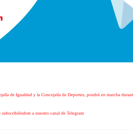
ejalía de Igualdad y la Concejalía de Deportes, pondrá en marcha dura
nte subscribiéndote a nuestro canal de Telegram