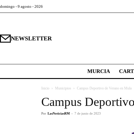
domingo - 9 agosto - 2026
NEWSLETTER
MURCIA
CAR
Inicio
Municipios
Campus Deportivo de Verano en Mula
Campus Deportivo
Por
LasNoticiasRM
-
7 de junio de 2023