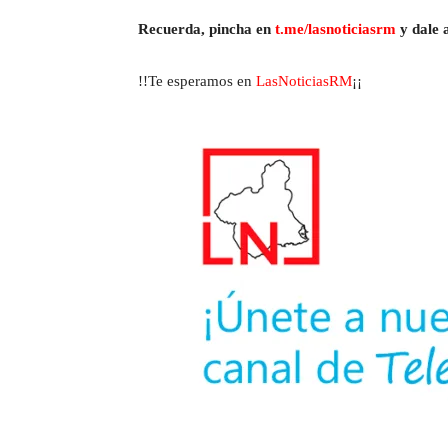
Recuerda, pincha en
t.me/lasnoticiasrm
y dale a
!!Te esperamos en
LasNoticiasRM
¡¡