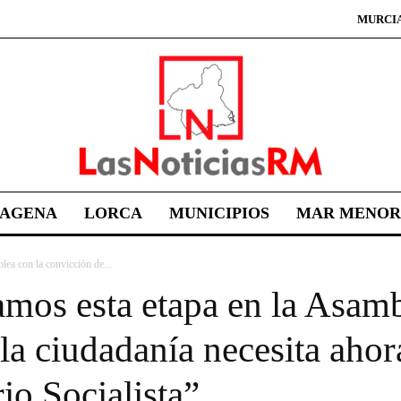
MURCI
TAGENA
LORCA
MUNICIPIOS
MAR MENOR
lea con la convicción de...
amos esta etapa en la Asamb
la ciudadanía necesita aho
o Socialista”