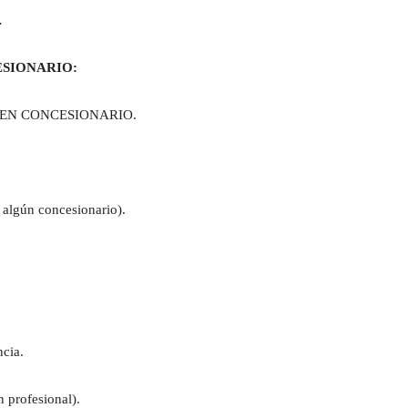
.
ESIONARIO:
 EN CONCESIONARIO.
 algún concesionario).
ncia.
n profesional).