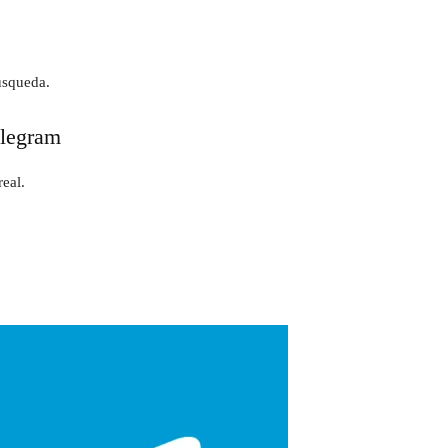
úsqueda.
elegram
eal.