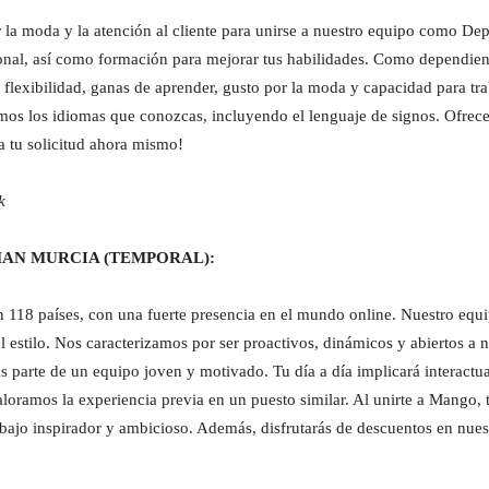
la moda y la atención al cliente para unirse a nuestro equipo como Dep
nal, así como formación para mejorar tus habilidades. Como dependiente
a, flexibilidad, ganas de aprender, gusto por la moda y capacidad para t
amos los idiomas que conozcas, incluyendo el lenguaje de signos. Ofrece
a tu solicitud ahora mismo!
k
AN MURCIA (TEMPORAL):
118 países, con una fuerte presencia en el mundo online. Nuestro equip
l estilo. Nos caracterizamos por ser proactivos, dinámicos y abiertos
 parte de un equipo joven y motivado. Tu día a día implicará interactua
Valoramos la experiencia previa en un puesto similar. Al unirte a Mango,
abajo inspirador y ambicioso. Además, disfrutarás de descuentos en nuest