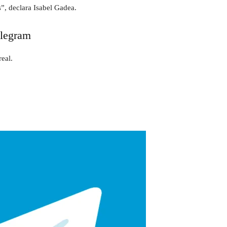
s”, declara Isabel Gadea.
elegram
eal.