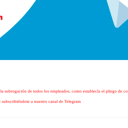
la subrogación de todos los empleados, como establecía el pliego de c
nte subscribiéndote a nuestro canal de Telegram