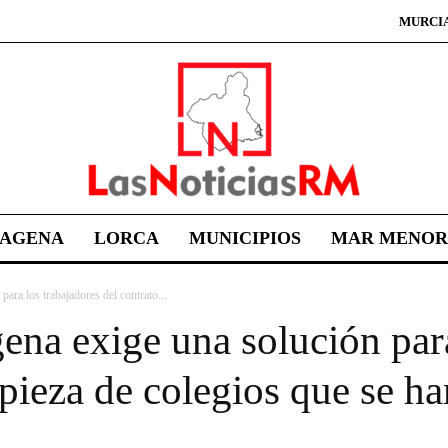
MURCI
TAGENA
LORCA
MUNICIPIOS
MAR MENOR
ara los trabajadores del contrato...
na exige una solución para
mpieza de colegios que se h