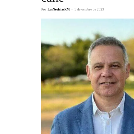
Por
LasNoticiasRM
-
5 de octubre de 2023