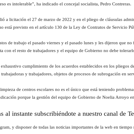
o es intolerable”, ha indicado el concejal socialista, Pedro Contreras.
lió a licitación el 27 de marzo de 2022 y en el pliego de cláusulas admini
o está previsto en el artículo 130 de la Ley de Contratos de Servicio Pú
stos de trabajo el pasado viernes y el pasado lunes y les dijeron que n
 con el resto de trabajadores y el equipo de Gobierno no debe tolerarlo
el exhaustivo cumplimiento de los acuerdos establecidos en los pliegos 
s trabajadoras y trabajadores, objetos de procesos de subrogación en ser
e limpieza de centros escolares no es el único que está teniendo problem
icación porque la gestión del equipo de Gobierno de Noelia Arroyo en e
as al instante subscribiéndote a nuestro canal de T
gram, y disponer de todas las noticias importantes de la web en tiempo r