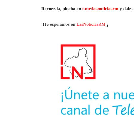
Recuerda, pincha en
t.me/lasnoticiasrm
y dale a
!!Te esperamos en
LasNoticiasRM
¡¡