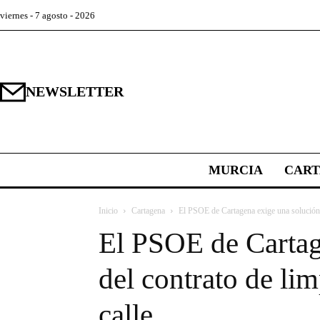
viernes - 7 agosto - 2026
NEWSLETTER
MURCIA
CAR
Inicio
Cartagena
El PSOE de Cartagena exige una solución p
El PSOE de Cartage
del contrato de li
calle