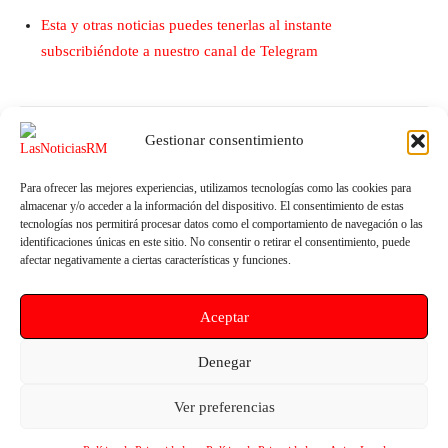
Esta y otras noticias puedes tenerlas al instante
subscribiéndote a nuestro canal de Telegram
Gestionar consentimiento
Para ofrecer las mejores experiencias, utilizamos tecnologías como las cookies para
almacenar y/o acceder a la información del dispositivo. El consentimiento de estas
tecnologías nos permitirá procesar datos como el comportamiento de navegación o las
identificaciones únicas en este sitio. No consentir o retirar el consentimiento, puede
afectar negativamente a ciertas características y funciones.
Artículo anterior
Artículo siguiente
El Gobierno de López Miras
La “Operación Paripé” del PP de
Aceptar
mantiene sin ejecutar más del
Fulgencio Gil termina con una
80% de los fondos para ayudas
Lorca sucia, abandonada y con
a coches eléctricos del plan
un nulo mantenimiento que
Denegar
MOVES II
afecta incluso al Centro de
Gestión de Residuos con
Ver preferencias
toneladas de basura acumuladas