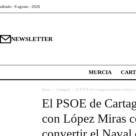
sábado - 8 agosto - 2026
NEWSLETTER
MURCIA
CAR
Inicio
Cartagena
El PSOE de Cartagena reclama a Arroyo qu
El PSOE de Cartag
con López Miras co
convertir el Naval 