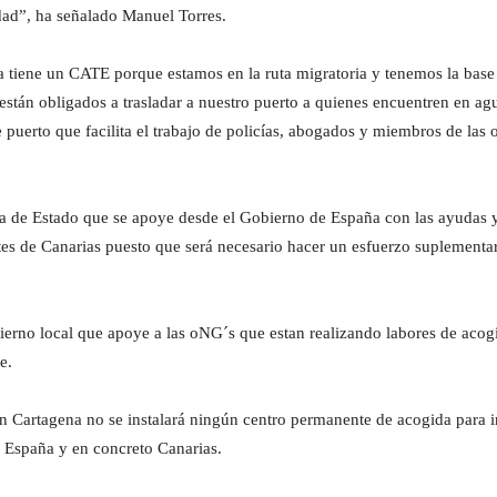
dad”, ha señalado Manuel Torres.
 tiene un CATE porque estamos en la ruta migratoria y tenemos la base
están obligados a trasladar a nuestro puerto a quienes encuentren en ag
 puerto que facilita el trabajo de policías, abogados y miembros de las 
ria de Estado que se apoye desde el Gobierno de España con las ayudas y
es de Canarias puesto que será necesario hacer un esfuerzo suplementari
erno local que apoye a las oNG´s que estan realizando labores de aco
e.
e en Cartagena no se instalará ningún centro permanente de acogida par
ta España y en concreto Canarias.