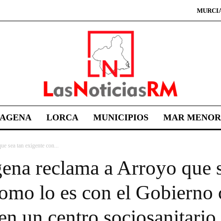
MURCI
TAGENA
LORCA
MUNICIPIOS
MAR MENOR
e sea tan exigente con...
ena reclama a Arroyo que s
mo lo es con el Gobierno c
en un centro sociosanitario