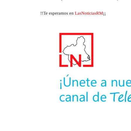
!!Te esperamos en
LasNoticiasRM
¡¡