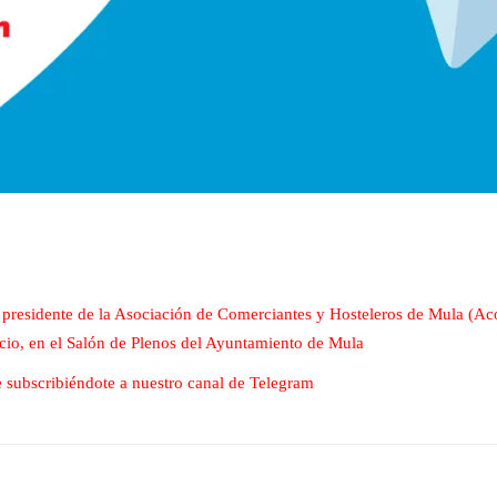
l presidente de la Asociación de Comerciantes y Hosteleros de Mula (A
io, en el Salón de Plenos del Ayuntamiento de Mula
nte subscribiéndote a nuestro canal de Telegram