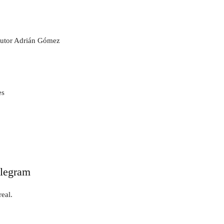
 tutor Adrián Gómez
es
elegram
eal.