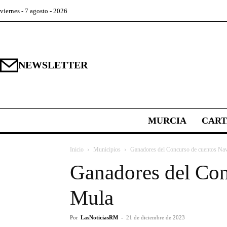
viernes - 7 agosto - 2026
NEWSLETTER
MURCIA
CAR
Inicio
Municipios
Ganadores del Concurso de cuentos Nav
Ganadores del Con
Mula
Por
LasNoticiasRM
-
21 de diciembre de 2023