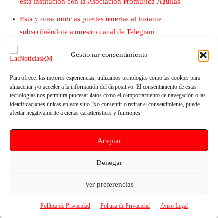
esta institución con la Asociación Promúsica Águilas
Esta y otras noticias puedes tenerlas al instante
subscribiéndote a nuestro canal de Telegram
Gestionar consentimiento
Para ofrecer las mejores experiencias, utilizamos tecnologías como las cookies para
almacenar y/o acceder a la información del dispositivo. El consentimiento de estas
tecnologías nos permitirá procesar datos como el comportamiento de navegación o las
identificaciones únicas en este sitio. No consentir o retirar el consentimiento, puede
afectar negativamente a ciertas características y funciones.
Artículo anterior
Artículo siguiente
Aceptar
El PSOE propone reforzar el
El PSOE de Lorca pide la
Observatorio Regional contra la
ejecución del Plan Sombra en
Denegar
Discriminación por Orientación
los centros educativos del
Sexual y exige al PP que se
municipio, tras acumular ya casi
Ver preferencias
plante ante la ultraderecha
siete años metido en un cajón
Política de Privacidad
Política de Privacidad
Aviso Legal