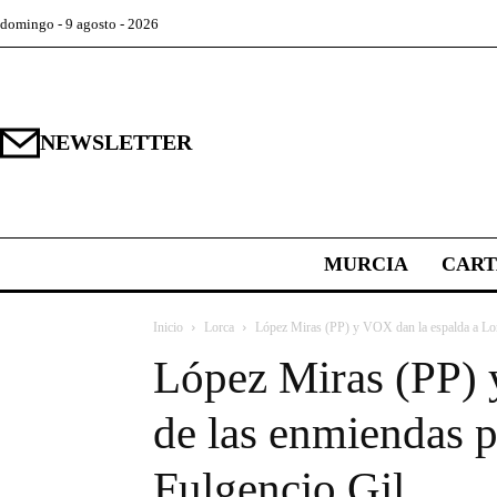
domingo - 9 agosto - 2026
NEWSLETTER
MURCIA
CAR
Inicio
Lorca
López Miras (PP) y VOX dan la espalda a Lorc
López Miras (PP) 
de las enmiendas p
Fulgencio Gil