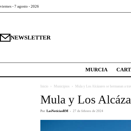
viernes - 7 agosto - 2026
NEWSLETTER
MURCIA
CAR
Inicio
Municipios
Mula y Los Alcázares se hermanan a tra
Mula y Los Alcáza
Por
LasNoticiasRM
-
27 de febrero de 2024