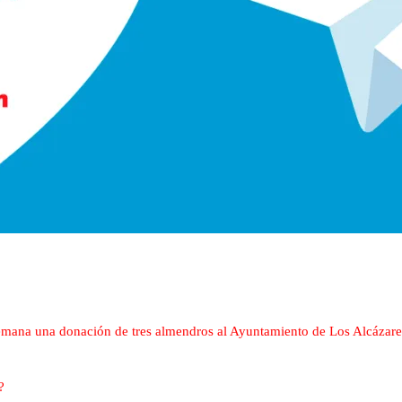
emana una donación de tres almendros al Ayuntamiento de Los Alcázares,
?