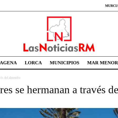
MURCI
TAGENA
LORCA
MUNICIPIOS
MAR MENOR
vés del almendro
res se hermanan a través d