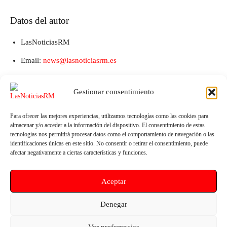
Datos del autor
LasNoticiasRM
Email:
news@lasnoticiasrm.es
Teléfono y Whatsapp: 641387053
Gestionar consentimiento
Para ofrecer las mejores experiencias, utilizamos tecnologías como las cookies para
almacenar y/o acceder a la información del dispositivo. El consentimiento de estas
tecnologías nos permitirá procesar datos como el comportamiento de navegación o las
identificaciones únicas en este sitio. No consentir o retirar el consentimiento, puede
afectar negativamente a ciertas características y funciones.
Aceptar
Artículo anterior
Artículo siguiente
Abonos gratuitos de Renfe
Vuelen a pedir la retirada de la
Denegar
2024: ¿Cómo adquirirlos y
Medalla de Oro de la Villa de
cuáles son los requisitos?
Águilas concedida al dictador
Ver preferencias