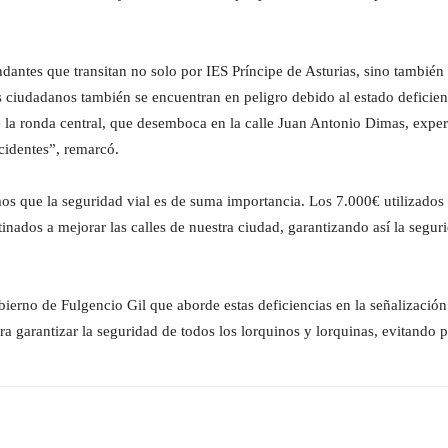
ndantes que transitan no solo por IES Príncipe de Asturias, sino tambié
s ciudadanos también se encuentran en peligro debido al estado deficient
de la ronda central, que desemboca en la calle Juan Antonio Dimas, expe
cidentes”, remarcó.
os que la seguridad vial es de suma importancia. Los 7.000€ utilizados 
tinados a mejorar las calles de nuestra ciudad, garantizando así la segu
rno de Fulgencio Gil que aborde estas deficiencias en la señalización v
a garantizar la seguridad de todos los lorquinos y lorquinas, evitando pos