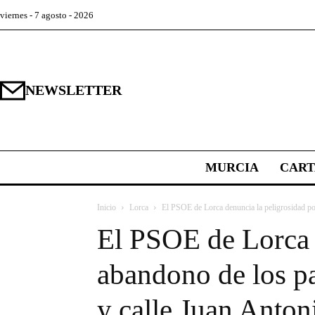
viernes - 7 agosto - 2026
NEWSLETTER
MURCIA
CAR
Inicio
Lorca
El PSOE de Lorca denuncia la peligrosidad por
El PSOE de Lorca d
abandono de los p
y calle Juan Anto