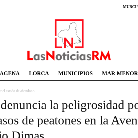
MURCI
TAGENA
LORCA
MUNICIPIOS
MAR MENOR
 el estado de abandono...
enuncia la peligrosidad po
asos de peatones en la Ave
nio Dimas