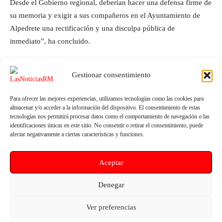
Desde el Gobierno regional, deberían hacer una defensa firme de
su memoria y exigir a sus compañeros en el Ayuntamiento de
Alpedrete una rectificación y una disculpa pública de
inmediato”, ha concluido.
Gestionar consentimiento
Para ofrecer las mejores experiencias, utilizamos tecnologías como las cookies para
almacenar y/o acceder a la información del dispositivo. El consentimiento de estas
tecnologías nos permitirá procesar datos como el comportamiento de navegación o las
identificaciones únicas en este sitio. No consentir o retirar el consentimiento, puede
afectar negativamente a ciertas características y funciones.
Artículo anterior
Artículo siguiente
Aceptar
El Mercadillo de Artesanía de
Ginés Ruiz: “El PP quita la
Mula invita a disfrutar de una
partida destinada a la formación
nueva jornada para toda la
de los bomberos, no habrá
Denegar
familia
promoción interna y no se
podrán prestar los servicios
Ver preferencias
necesarios este verano”