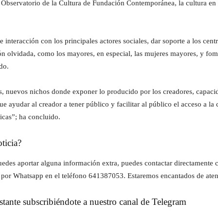
l Observatorio de la Cultura de Fundación Contemporánea, la cultura en 
interacción con los principales actores sociales, dar soporte a los cent
ón olvidada, como los mayores, en especial, las mujeres mayores, y fom
marcado.
, nuevos nichos donde exponer lo producido por los creadores, capaci
e ayudar al creador a tener público y facilitar al público el acceso a l
nicas”; ha concluido.
ticia?
z puedes aportar alguna información extra, puedes contactar directament
 por Whatsapp en el teléfono 641387053. Estaremos encantados de aten
instante subscribiéndote a nuestro canal de Telegram