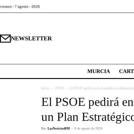
viernes - 7 agosto - 2026
NEWSLETTER
MURCIA
CAR
Inicio
PSOE
El PSOE pedirá en la Asamblea la elaboración
El PSOE pedirá en
un Plan Estratégic
Por
LasNoticiasRM
-
8 de agosto de 2024