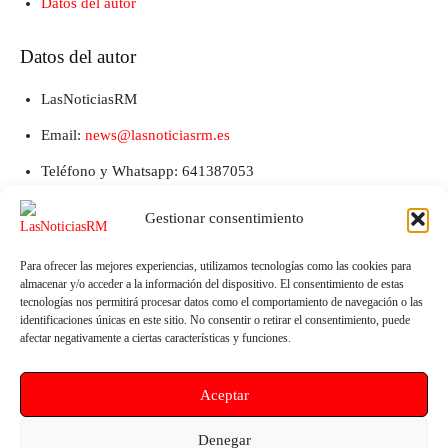
Datos del autor
Datos del autor
LasNoticiasRM
Email:
news@lasnoticiasrm.es
Teléfono y Whatsapp: 641387053
Gestionar consentimiento
Para ofrecer las mejores experiencias, utilizamos tecnologías como las cookies para
almacenar y/o acceder a la información del dispositivo. El consentimiento de estas
tecnologías nos permitirá procesar datos como el comportamiento de navegación o las
identificaciones únicas en este sitio. No consentir o retirar el consentimiento, puede
afectar negativamente a ciertas características y funciones.
Artículo anterior
Artículo siguiente
Aceptar
𝗩𝗜𝗜 𝗖𝗔𝗟𝗔𝗦𝗣𝗔𝗥𝗥𝗔 𝗦𝗨𝗠𝗠
Noche de humor – «Madre
𝗘𝗥 𝗙𝗘𝗦𝗧
mía», Ismael Lemais e Isita Díaz
Denegar