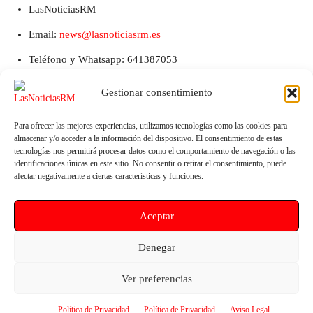
LasNoticiasRM
Email:
news@lasnoticiasrm.es
Teléfono y Whatsapp: 641387053
Gestionar consentimiento
Para ofrecer las mejores experiencias, utilizamos tecnologías como las cookies para
almacenar y/o acceder a la información del dispositivo. El consentimiento de estas
tecnologías nos permitirá procesar datos como el comportamiento de navegación o las
identificaciones únicas en este sitio. No consentir o retirar el consentimiento, puede
afectar negativamente a ciertas características y funciones.
Artículo anterior
Artículo siguiente
Aceptar
El Gobierno de PP y Vox
El PSOE de Murcia denuncia el
eliminan los Puntos Violeta a
abandono de las instalaciones
Denegar
pesar del incremento del 100%
de la antigua Escuela Infantil de
en delitos contra la libertad
La Paz y pide que se cedan a
Ver preferencias
sexual
asociaciones del municipio
Política de Privacidad
Política de Privacidad
Aviso Legal