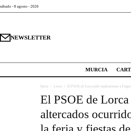
sábado - 8 agosto - 2026
NEWSLETTER
MURCIA
CAR
Inicio
Lorca
El PSOE de Lorca pide explicaciones a Fulgenc
El PSOE de Lorca p
altercados ocurrid
la feria y fiestas d