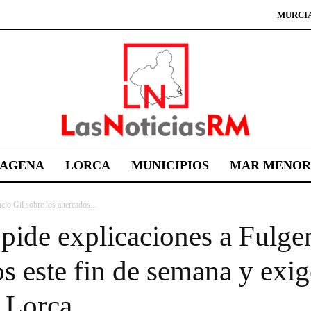
MURCI
TAGENA
LORCA
MUNICIPIOS
MAR MENOR
io Gil sobre los altercados...
ide explicaciones a Fulgen
os este fin de semana y exi
e Lorca