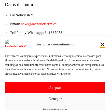
Datos del autor
LasNoticiasRM
Email:
news@lasnoticiasrm.es
Teléfono y Whatsapp: 641387053
Gestionar consentimiento
Para ofrecer las mejores experiencias, utilizamos tecnologías como las cookies para
almacenar y/o acceder a la información del dispositivo. El consentimiento de estas
tecnologías nos permitirá procesar datos como el comportamiento de navegación o las
identificaciones únicas en este sitio. No consentir o retirar el consentimiento, puede
afectar negativamente a ciertas características y funciones.
Artículo anterior
Artículo siguiente
Aceptar
Mula participará en la Feria del
El PSOE propone la continuidad
Libro de Murcia 2024
de Piedad Alarcón y
Denegar
Encarnación Toledo en el
Consejo de Administración de
Ver preferencias