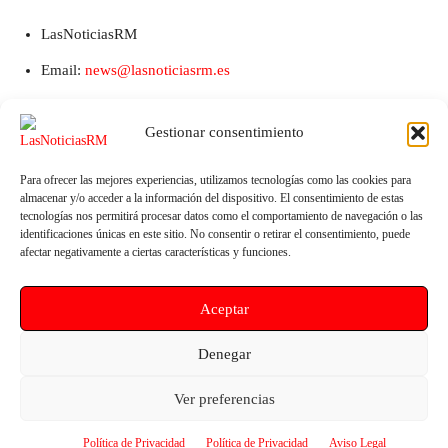
LasNoticiasRM
Email:
news@lasnoticiasrm.es
Teléfono y Whatsapp: 641387053
Gestionar consentimiento
Para ofrecer las mejores experiencias, utilizamos tecnologías como las cookies para
almacenar y/o acceder a la información del dispositivo. El consentimiento de estas
tecnologías nos permitirá procesar datos como el comportamiento de navegación o las
identificaciones únicas en este sitio. No consentir o retirar el consentimiento, puede
afectar negativamente a ciertas características y funciones.
Aceptar
Artículo anterior
Artículo siguiente
Izquierda Unida-Verdes
Imágenes aéreas y de móvil
Denegar
denuncia la mala ejecución de
permiten estimar con exactitud
las obras en el camino de Goñar
la producción de los limoneros
Ver preferencias
de Puerto Lumbreras
Política de Privacidad
Política de Privacidad
Aviso Legal