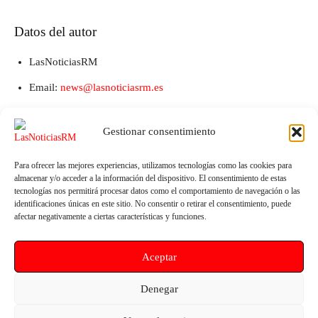
Datos del autor
LasNoticiasRM
Email:
news@lasnoticiasrm.es
Teléfono y Whatsapp: 641387053
Gestionar consentimiento
Para ofrecer las mejores experiencias, utilizamos tecnologías como las cookies para
almacenar y/o acceder a la información del dispositivo. El consentimiento de estas
tecnologías nos permitirá procesar datos como el comportamiento de navegación o las
identificaciones únicas en este sitio. No consentir o retirar el consentimiento, puede
afectar negativamente a ciertas características y funciones.
Aceptar
Artículo anterior
Artículo siguiente
El PSOE de Lorca advierte de
El alcalde de Mula se reúne con
Denegar
un vertedero ilegal en la pedanía
el presidente de la