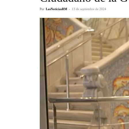
Por
LasNoticiasRM
-
13 de septiembre de 2024