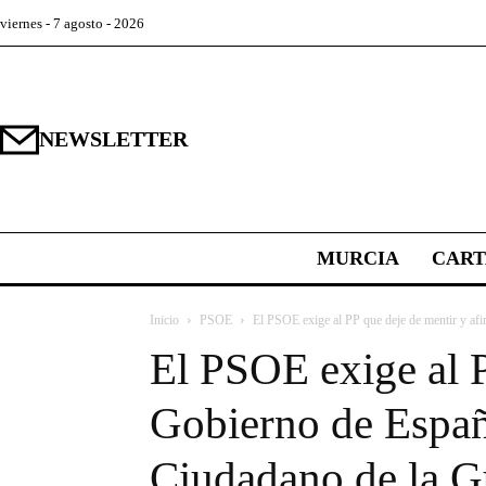
viernes - 7 agosto - 2026
NEWSLETTER
MURCIA
CAR
Inicio
PSOE
El PSOE exige al PP que deje de mentir y afi
El PSOE exige al P
Gobierno de España
Ciudadano de la Gu