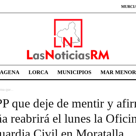
MURCI
TAGENA
LORCA
MUNICIPIOS
MAR MENOR
rma que...
P que deje de mentir y afi
 reabrirá el lunes la Ofici
ardia Civil en Moratalla