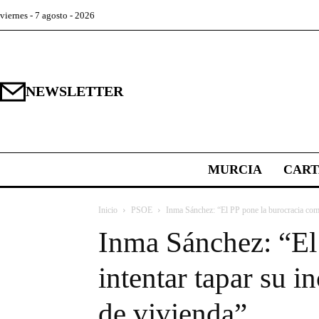
viernes - 7 agosto - 2026
NEWSLETTER
MURCIA
CAR
Inicio
PSOE
Inma Sánchez: “El PP pone la burocracia como 
Inma Sánchez: “El
intentar tapar su i
de vivienda”