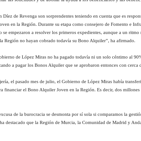
 Díez de Revenga son sorprendentes teniendo en cuenta que es responsab
oven en la Región. Durante su etapa como consejero de Fomento e Infra
 no se empezaron a resolver los primeros expedientes, aunque a un ritm
 la Región no hayan cobrado todavía su Bono Alquiler”, ha afirmado.
bierno de López Miras no ha pagado todavía ni un solo céntimo al 90% 
ando a pagar los Bonos Alquiler que se aprobaron entonces con cerca d
ería, el pasado mes de julio, el Gobierno de López Miras había transfe
 financiar el Bono Alquiler Joven en la Región. Es decir, dos millones 
a excusa de la burocracia se desmonta por sí sola si comparamos la gest
, ha destacado que la Región de Murcia, la Comunidad de Madrid y Anda