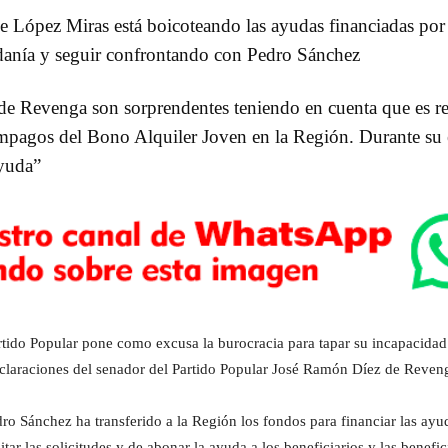
 López Miras está boicoteando las ayudas financiadas por
adanía y seguir confrontando con Pedro Sánchez
e Revenga son sorprendentes teniendo en cuenta que es resp
 impagos del Bono Alquiler Joven en la Región. Durante s
ayuda”
ido Popular pone como excusa la burocracia para tapar su incapacidad 
declaraciones del senador del Partido Popular José Ramón Díez de Reven
o Sánchez ha transferido a la Región los fondos para financiar las ayu
r las solicitudes y de abonar la ayuda a los beneficiarios y las benefici