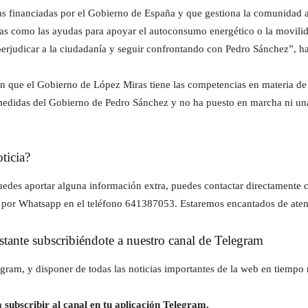
das financiadas por el Gobierno de España y que gestiona la comunidad 
ras como las ayudas para apoyar el autoconsumo energético o la movili
erjudicar a la ciudadanía y seguir confrontando con Pedro Sánchez”, ha
n que el Gobierno de López Miras tiene las competencias en materia de 
 medidas del Gobierno de Pedro Sánchez y no ha puesto en marcha ni una 
ticia?
z puedes aportar alguna información extra, puedes contactar directament
 por Whatsapp en el teléfono 641387053. Estaremos encantados de aten
instante subscribiéndote a nuestro canal de Telegram
gram, y disponer de todas las noticias importantes de la web en tiempo r
 subscribir al canal en tu aplicación Telegram.