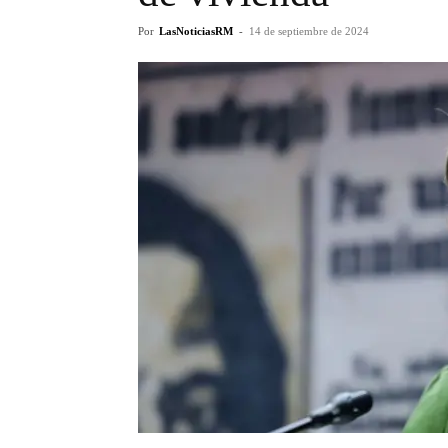
Por
LasNoticiasRM
-
14 de septiembre de 2024