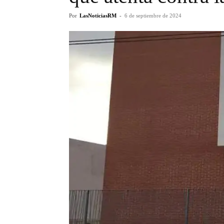
Por
LasNoticiasRM
-
6 de septiembre de 2024