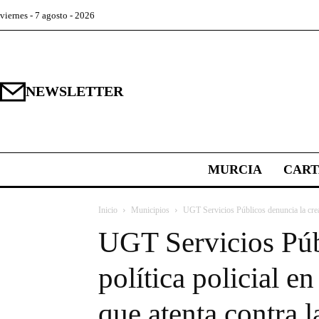
viernes - 7 agosto - 2026
NEWSLETTER
MURCIA
CAR
Inicio
Municipios
UGT Servicios Públicos denuncia la creaci
UGT Servicios Públ
política policial e
que atenta contra l