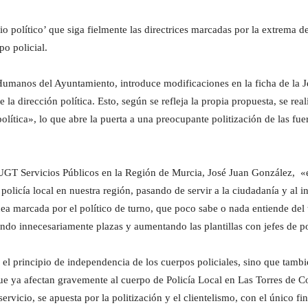
io político’ que siga fielmente las directrices marcadas por la extrema 
o policial.
umanos del Ayuntamiento, introduce modificaciones en la ficha de la Jef
 la dirección política. Esto, según se refleja la propia propuesta, se rea
política», lo que abre la puerta a una preocupante politización de las f
UGT Servicios Públicos en la Región de Murcia, José Juan González, «est
policía local en nuestra región, pasando de servir a la ciudadanía y al 
ínea marcada por el político de turno, que poco sabe o nada entiende del
ando innecesariamente plazas y aumentando las plantillas con jefes de po
l principio de independencia de los cuerpos policiales, sino que tambié
que ya afectan gravemente al cuerpo de Policía Local en Las Torres de C
ervicio, se apuesta por la politización y el clientelismo, con el único fin