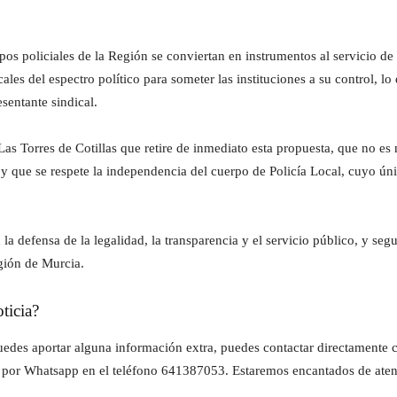
os policiales de la Región se conviertan en instrumentos al servicio de 
cales del espectro político para someter las instituciones a su control, 
sentante sindical.
 Las Torres de Cotillas que retire de inmediato esta propuesta, que no 
 y que se respete la independencia del cuerpo de Policía Local, cuyo úni
a defensa de la legalidad, la transparencia y el servicio público, y seg
egión de Murcia.
ticia?
z puedes aportar alguna información extra, puedes contactar directament
 por Whatsapp en el teléfono 641387053. Estaremos encantados de aten