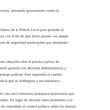
derecha, atentando gravemente contra la
atura de la Policía Local para permitir la
liza con el fin de que dicho puesto «se adapte
uerzas de seguridad municipales por afinidades
a situación abre la puerta a privar de
interés general con absoluta independencia y
 trabajo policial. Esto supondrá el cambio
licía que se dobleguen a sus intereses».
n crea una estructura jerárquica innecesaria que
otillas. En lugar de abordar estos problemas con
 de consolidar el control político sobre las fuerzas