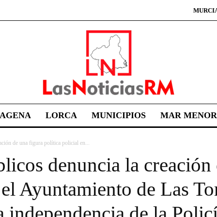
MURCI
TAGENA
LORCA
MUNICIPIOS
MAR MENOR
ón de una figura política policial en...
icos denuncia la creación 
n el Ayuntamiento de Las Tor
a independencia de la Polic