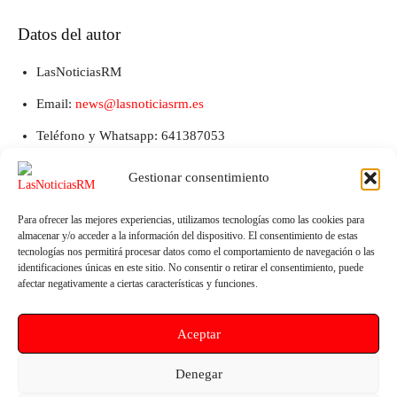
Datos del autor
LasNoticiasRM
Email:
news@lasnoticiasrm.es
Teléfono y Whatsapp: 641387053
Gestionar consentimiento
Para ofrecer las mejores experiencias, utilizamos tecnologías como las cookies para
almacenar y/o acceder a la información del dispositivo. El consentimiento de estas
tecnologías nos permitirá procesar datos como el comportamiento de navegación o las
identificaciones únicas en este sitio. No consentir o retirar el consentimiento, puede
afectar negativamente a ciertas características y funciones.
Artículo anterior
Artículo siguiente
Aceptar
La Universidad de Murcia
UNICEF España lanza una guía
contará con un edificio para
para que los municipios
Denegar
albergar salas de Simulación en
españoles puedan prevenir la