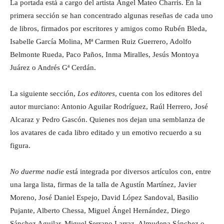
La portada está a cargo del artista Ángel Mateo Charris. En la
primera sección se han concentrado algunas reseñas de cada uno
de libros, firmados por escritores y amigos como Rubén Bleda,
Isabelle García Molina, Mª Carmen Ruiz Guerrero, Adolfo
Belmonte Rueda, Paco Paños, Inma Miralles, Jesús Montoya
Juárez o Andrés Gª Cerdán.
La siguiente sección,
Los editores
, cuenta con los editores del
autor murciano: Antonio Aguilar Rodríguez, Raúl Herrero, José
Alcaraz y Pedro Gascón. Quienes nos dejan una semblanza de
los avatares de cada libro editado y un emotivo recuerdo a su
figura.
No duerme nadie
está integrada por diversos artículos con, entre
una larga lista, firmas de la talla de Agustín Martínez, Javier
Moreno, José Daniel Espejo, David López Sandoval, Basilio
Pujante, Alberto Chessa, Miguel Ángel Hernández, Diego
Sánchez Aguilar, Miguel Serrano Larraz, Almudena Sánchez o