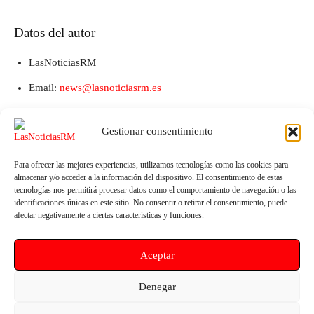
Datos del autor
LasNoticiasRM
Email:
news@lasnoticiasrm.es
Teléfono y Whatsapp: 641387053
Gestionar consentimiento
Para ofrecer las mejores experiencias, utilizamos tecnologías como las cookies para
almacenar y/o acceder a la información del dispositivo. El consentimiento de estas
tecnologías nos permitirá procesar datos como el comportamiento de navegación o las
identificaciones únicas en este sitio. No consentir o retirar el consentimiento, puede
afectar negativamente a ciertas características y funciones.
Aceptar
Artículo anterior
Artículo siguiente
CCOO Enseñanza añade 100
Mula preside la Mesa de Calidad
Denegar
plazas más a las 1.500
Turística de la Mancomunidad