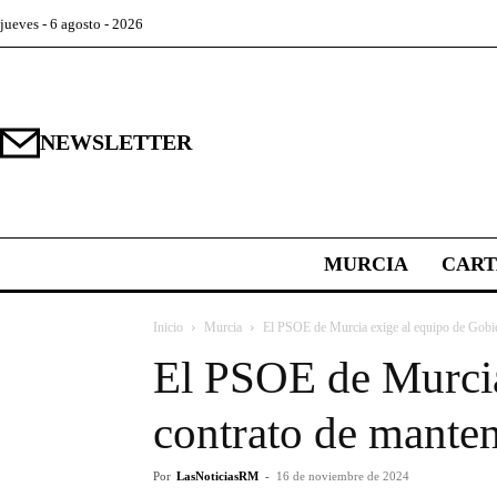
jueves - 6 agosto - 2026
NEWSLETTER
MURCIA
CAR
Inicio
Murcia
El PSOE de Murcia exige al equipo de Gobiern
El PSOE de Murcia 
contrato de manten
Por
LasNoticiasRM
-
16 de noviembre de 2024