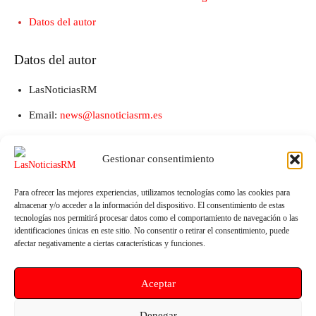
Datos del autor
Datos del autor
LasNoticiasRM
Email:
news@lasnoticiasrm.es
Teléfono y Whatsapp: 641387053
Gestionar consentimiento
Para ofrecer las mejores experiencias, utilizamos tecnologías como las cookies para
almacenar y/o acceder a la información del dispositivo. El consentimiento de estas
tecnologías nos permitirá procesar datos como el comportamiento de navegación o las
identificaciones únicas en este sitio. No consentir o retirar el consentimiento, puede
afectar negativamente a ciertas características y funciones.
Aceptar
Artículo anterior
Artículo siguiente
Navidad Divertida en las
El PSOE acusa a Arroyo y Vox
Denegar