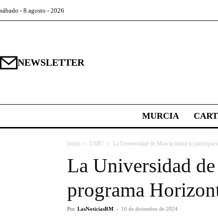
sábado - 8 agosto - 2026
NEWSLETTER
MURCIA
CAR
Inicio
UMU
La Universidad de Murcia lidera la participac
La Universidad de 
programa Horizon
Por
LasNoticiasRM
-
10 de diciembre de 2024